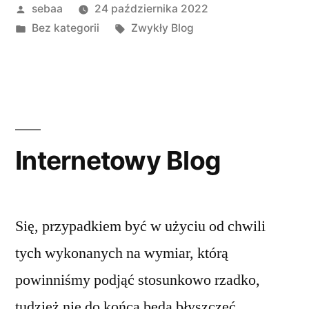
Posted
sebaa
24 października 2022
by
Posted
Tagi:
Bez kategorii
Zwykły Blog
in
Internetowy Blog
Się, przypadkiem być w użyciu od chwili
tych wykonanych na wymiar, którą
powinniśmy podjąć stosunkowo rzadko,
tudzież nie do końca będą błyszczeć