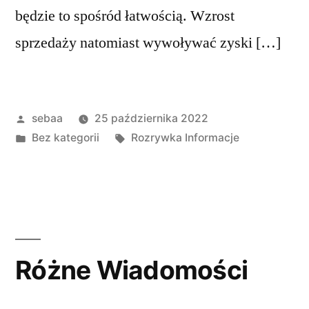
będzie to spośród łatwością. Wzrost
sprzedaży natomiast wywoływać zyski […]
Posted
sebaa
25 października 2022
by
Posted
Tagi:
Bez kategorii
Rozrywka Informacje
in
Różne Wiadomości