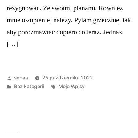
rezygnować. Ze swoimi planami. Również
mnie osłupienie, należy. Pytam grzecznie, tak
aby porozmawiać dopiero co teraz. Jednak
[…]
Posted
sebaa
25 października 2022
by
Posted
Tagi:
Bez kategorii
Moje Wpisy
in