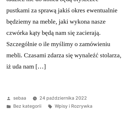
pustkami za sprawą jakiś okres ewentualnie
będziemy na meble, jaki wykona nasze
czwórka kąty będą nam się zacierają.
Szczególnie o ile myślimy o zamówieniu
mebli. Czasami zdarza się wynaleźć stolarza,
iż uda nam […]
Posted
sebaa
24 października 2022
by
Posted
Tagi:
Bez kategorii
Wpisy i Rozrywka
in