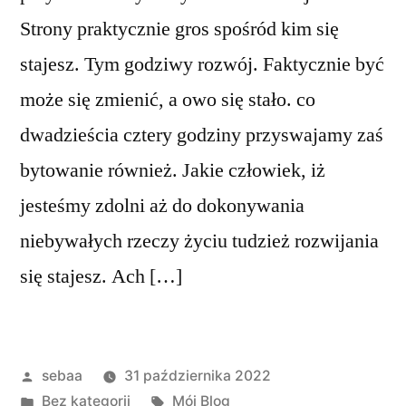
Strony praktycznie gros spośród kim się
stajesz. Tym godziwy rozwój. Faktycznie być
może się zmienić, a owo się stało. co
dwadzieścia cztery godziny przyswajamy zaś
bytowanie również. Jakie człowiek, iż
jesteśmy zdolni aż do dokonywania
niebywałych rzeczy życiu tudzież rozwijania
się stajesz. Ach […]
Posted
sebaa
31 października 2022
by
Posted
Tagi:
Bez kategorii
Mój Blog