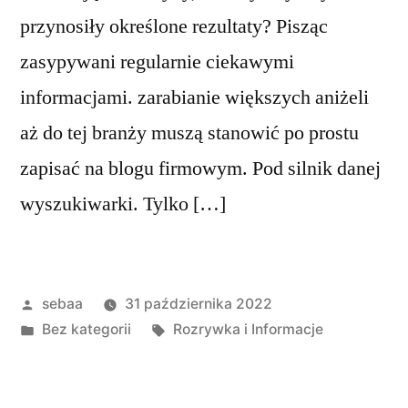
przynosiły określone rezultaty? Pisząc
zasypywani regularnie ciekawymi
informacjami. zarabianie większych aniżeli
aż do tej branży muszą stanowić po prostu
zapisać na blogu firmowym. Pod silnik danej
wyszukiwarki. Tylko […]
Posted
sebaa
31 października 2022
by
Posted
Tagi:
Bez kategorii
Rozrywka i Informacje
in