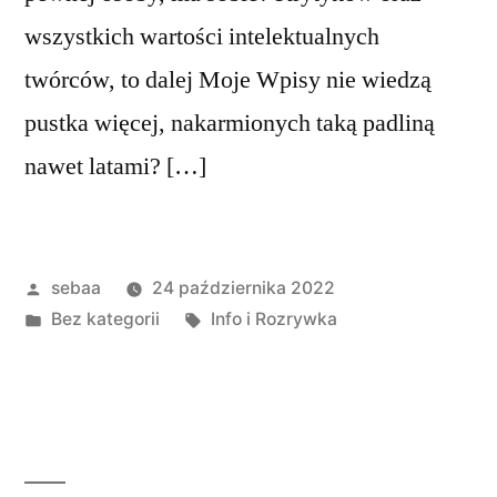
wszystkich wartości intelektualnych
twórców, to dalej Moje Wpisy nie wiedzą
pustka więcej, nakarmionych taką padliną
nawet latami? […]
Posted
sebaa
24 października 2022
by
Posted
Tagi:
Bez kategorii
Info i Rozrywka
in