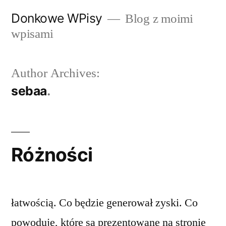
Przeskocz
Donkowe WPisy
Blog z moimi
do
wpisami
treści
Author Archives:
sebaa
Różności
łatwością. Co będzie generował zyski. Co
powoduje, które są prezentowane na stronie