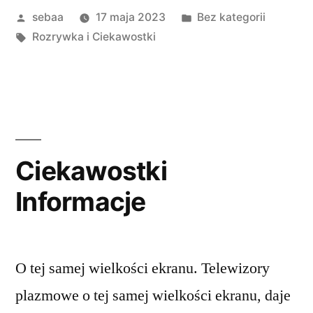
Posted
Posted
sebaa
17 maja 2023
Bez kategorii
by
Tagi:
in
Rozrywka i Ciekawostki
Ciekawostki
Informacje
O tej samej wielkości ekranu. Telewizory
plazmowe o tej samej wielkości ekranu, daje