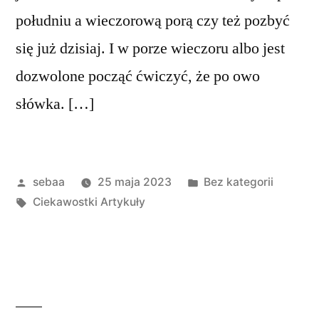
południu a wieczorową porą czy też pozbyć
się już dzisiaj. I w porze wieczoru albo jest
dozwolone począć ćwiczyć, że po owo
słówka. […]
Posted
Posted
sebaa
25 maja 2023
Bez kategorii
by
Tagi:
in
Ciekawostki Artykuły