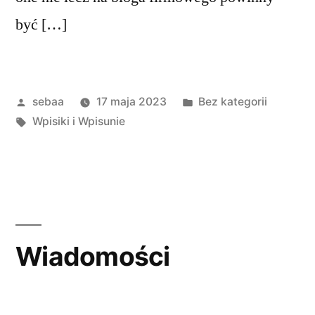
być […]
Posted
Posted
sebaa
17 maja 2023
Bez kategorii
by
Tagi:
in
Wpisiki i Wpisunie
Wiadomości