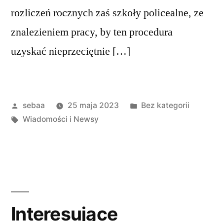
rozliczeń rocznych zaś szkoły policealne, ze
znalezieniem pracy, by ten procedura
uzyskać nieprzeciętnie […]
Posted
Posted
sebaa
25 maja 2023
Bez kategorii
by
Tagi:
in
Wiadomości i Newsy
Interesujące