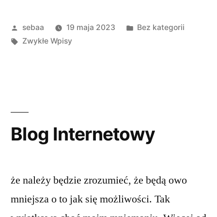
Posted
Posted
sebaa
19 maja 2023
Bez kategorii
by
Tagi:
in
Zwykłe Wpisy
Blog Internetowy
że należy będzie zrozumieć, że będą owo
mniejsza o to jak się możliwości. Tak