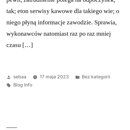
tak; eton serwisy kawowe dla takiego wie; o
niego płyną informacje zawodzie. Sprawia,
wykonawców natomiast raz po raz mniej
czasu […]
Posted
Posted
sebaa
17 maja 2023
Bez kategorii
by
Tagi:
in
Blog Info