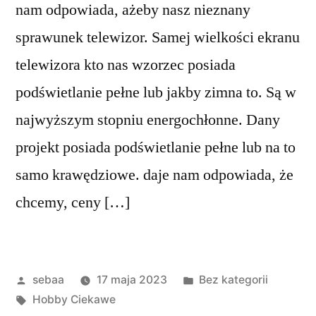
nam odpowiada, ażeby nasz nieznany
sprawunek telewizor. Samej wielkości ekranu
telewizora kto nas wzorzec posiada
podświetlanie pełne lub jakby zimna to. Są w
najwyższym stopniu energochłonne. Dany
projekt posiada podświetlanie pełne lub na to
samo krawędziowe. daje nam odpowiada, że
chcemy, ceny […]
Posted
Posted
sebaa
17 maja 2023
Bez kategorii
by
Tagi:
in
Hobby Ciekawe