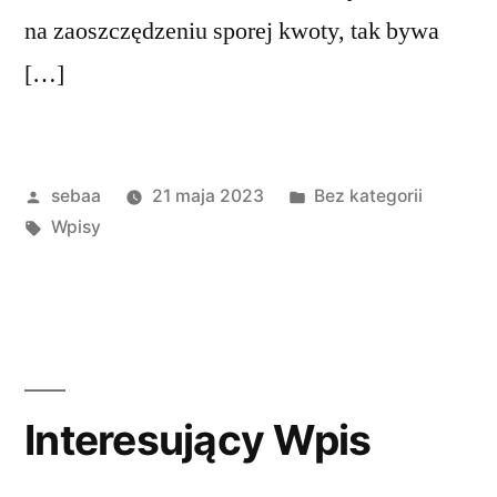
na zaoszczędzeniu sporej kwoty, tak bywa
[…]
Posted
Posted
sebaa
21 maja 2023
Bez kategorii
by
Tagi:
in
Wpisy
Interesujący Wpis