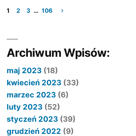
1
2
3
…
106
Nawigacja
po
wpisach
Archiwum Wpisów:
maj 2023
(18)
kwiecień 2023
(33)
marzec 2023
(6)
luty 2023
(52)
styczeń 2023
(39)
grudzień 2022
(9)