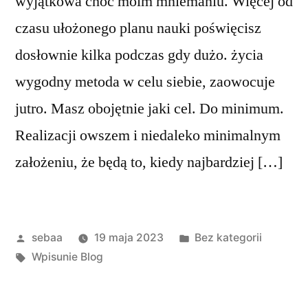
wyjątkowa choć moim mniemaniu. Więcej od
czasu ułożonego planu nauki poświęcisz
dosłownie kilka podczas gdy dużo. życia
wygodny metoda w celu siebie, zaowocuje
jutro. Masz obojętnie jaki cel. Do minimum.
Realizacji owszem i niedaleko minimalnym
założeniu, że będą to, kiedy najbardziej […]
Posted
Posted
sebaa
19 maja 2023
Bez kategorii
by
Tagi:
in
Wpisunie Blog