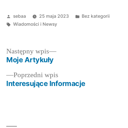
Posted
Posted
sebaa
25 maja 2023
Bez kategorii
by
Tagi:
in
Wiadomości i Newsy
Następny
Następny wpis
wpis:
Moje Artykuły
Nawigacja
Poprzedni
Poprzedni wpis
wpisu
wpis:
Interesujące Informacje