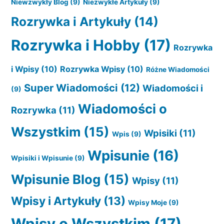
Niewzwykły Blog
(9)
Niezwykłe Artykuły
(9)
Rozrywka i Artykuły
(14)
Rozrywka i Hobby
(17)
Rozrywka
i Wpisy
(10)
Rozrywka Wpisy
(10)
Różne Wiadomości
Super Wiadomości
(12)
Wiadomości i
(9)
Wiadomości o
Rozrywka
(11)
Wszystkim
(15)
Wpisiki
(11)
Wpis
(9)
Wpisunie
(16)
Wpisiki i Wpisunie
(9)
Wpisunie Blog
(15)
Wpisy
(11)
Wpisy i Artykuły
(13)
Wpisy Moje
(9)
Wpisy o Wszystkim
(17)