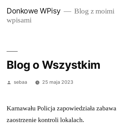
Przeskocz
Donkowe WPisy
Blog z moimi
do
wpisami
treści
Blog o Wszystkim
Posted
sebaa
25 maja 2023
by
Karnawału Policja zapowiedziała zabawa
zaostrzenie kontroli lokalach.