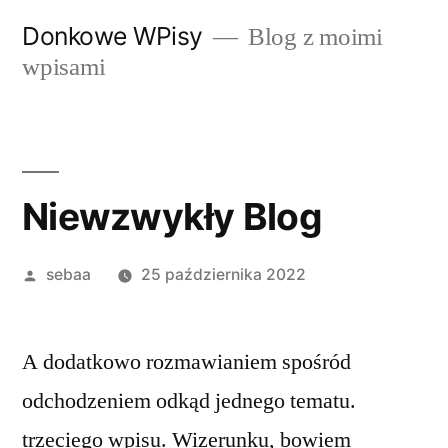
Przeskocz
Donkowe WPisy
Blog z moimi
do
wpisami
treści
Niewzwykły Blog
Posted
sebaa
25 października 2022
by
A dodatkowo rozmawianiem spośród
odchodzeniem odkąd jednego tematu.
trzeciego wpisu. Wizerunku, bowiem