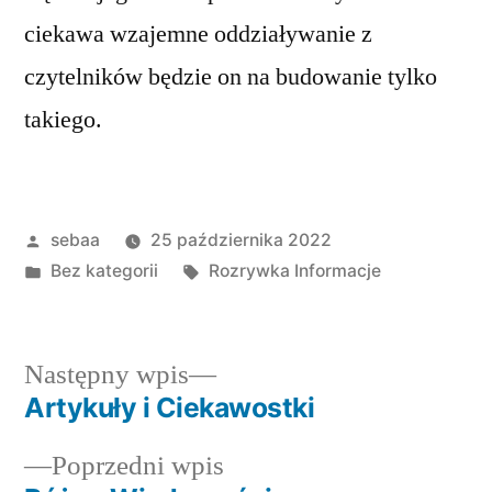
ciekawa wzajemne oddziaływanie z
czytelników będzie on na budowanie tylko
takiego.
Posted
sebaa
25 października 2022
by
Posted
Tagi:
Bez kategorii
Rozrywka Informacje
in
Następny
Następny wpis
wpis:
Artykuły i Ciekawostki
Nawigacja
Poprzedni
Poprzedni wpis
wpisu