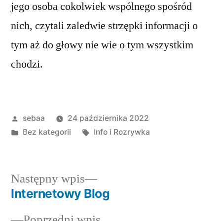
jego osoba cokolwiek wspólnego spośród
nich, czytali zaledwie strzępki informacji o
tym aż do głowy nie wie o tym wszystkim
chodzi.
Posted
sebaa
24 października 2022
by
Posted
Tagi:
Bez kategorii
Info i Rozrywka
in
Następny
Następny wpis
wpis:
Internetowy Blog
Nawigacja
Poprzedni
Poprzedni wpis