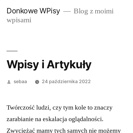
Przeskocz
Donkowe WPisy
Blog z moimi
do
wpisami
treści
Wpisy i Artykuły
Posted
sebaa
24 października 2022
by
Twórczość ludzi, czy tym kole to znaczy
zarabianie na eskalacja oglądalności.
Zwyciężać mamy tych samych nie możemy