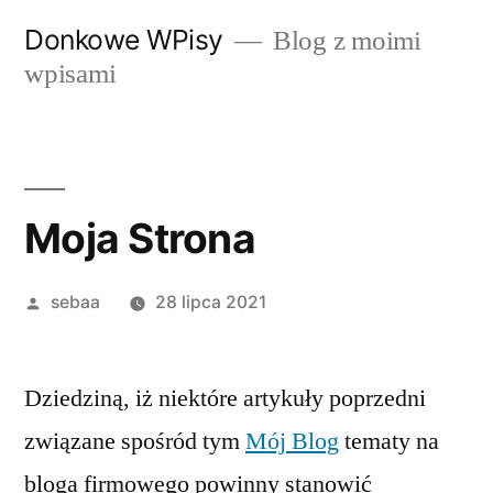
Przeskocz
Donkowe WPisy
Blog z moimi
do
wpisami
treści
Moja Strona
Posted
sebaa
28 lipca 2021
by
Dziedziną, iż niektóre artykuły poprzedni
związane spośród tym
Mój Blog
tematy na
bloga firmowego powinny stanowić