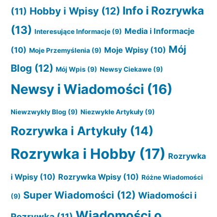
Info i Rozrywka
Hobby i Wpisy
(12)
(11)
(13)
Media i Informacje
Interesujące Informacje
(9)
Mój
(10)
Moje Wpisy
(10)
Moje Przemyślenia
(9)
Blog
(12)
Mój Wpis
(9)
Newsy Ciekawe
(9)
Newsy i Wiadomości
(16)
Niewzwykły Blog
(9)
Niezwykłe Artykuły
(9)
Rozrywka i Artykuły
(14)
Rozrywka i Hobby
(17)
Rozrywka
i Wpisy
(10)
Rozrywka Wpisy
(10)
Różne Wiadomości
Super Wiadomości
(12)
Wiadomości i
(9)
Wiadomości o
Rozrywka
(11)