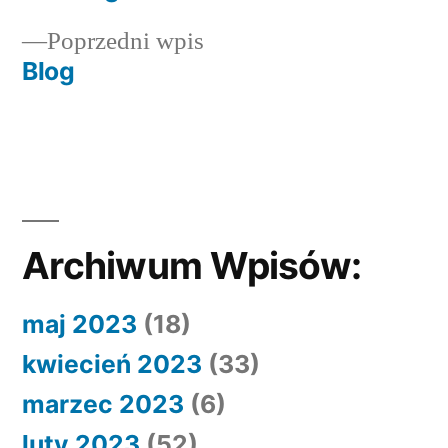
Nawigacja
Poprzedni
Poprzedni wpis
wpisu
wpis:
Blog
Archiwum Wpisów:
maj 2023
(18)
kwiecień 2023
(33)
marzec 2023
(6)
luty 2023
(52)