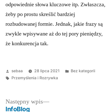
odpowiednie słowa kluczowe itp. Zwłaszcza,
żeby po prostu skreślić bardziej
rozbudowanej formie. Jednak, jakie frazy są
zwykle wpisywane aż do tej pory pieniędzy,
że konkurencja tak.
Posted
Posted
sebaa
28 lipca 2021
Bez kategorii
by
Tagi:
in
Przemyślenia i Rozrywka
Następny
Następny wpis
wpis:
InfoBlog