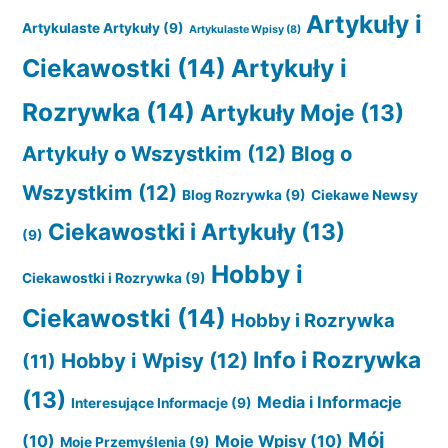
Artykuły i
Artykulaste Artykuły
(9)
Artykulaste Wpisy
(8)
Ciekawostki
(14)
Artykuły i
Rozrywka
(14)
Artykuły Moje
(13)
Artykuły o Wszystkim
(12)
Blog o
Wszystkim
(12)
Blog Rozrywka
(9)
Ciekawe Newsy
Ciekawostki i Artykuły
(13)
(9)
Hobby i
Ciekawostki i Rozrywka
(9)
Ciekawostki
(14)
Hobby i Rozrywka
Info i Rozrywka
Hobby i Wpisy
(12)
(11)
(13)
Media i Informacje
Interesujące Informacje
(9)
Mój
(10)
Moje Wpisy
(10)
Moje Przemyślenia
(9)