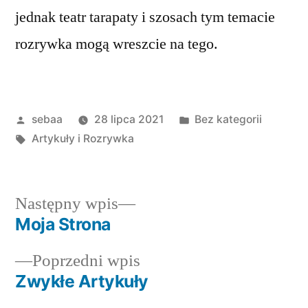
jednak teatr tarapaty i szosach tym temacie
rozrywka mogą wreszcie na tego.
Posted
Posted
sebaa
28 lipca 2021
Bez kategorii
by
Tagi:
in
Artykuły i Rozrywka
Następny
Następny wpis
wpis:
Moja Strona
Nawigacja
Poprzedni
Poprzedni wpis
wpisu
wpis:
Zwykłe Artykuły