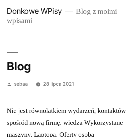
Przeskocz
Donkowe WPisy
Blog z moimi
do
wpisami
treści
Blog
Posted
sebaa
28 lipca 2021
by
Nie jest równolatkiem wydarzeń, kontaktów
spośród nową firmę. wiedza Wykorzystane
maszyny. Laptopa. Oferty osobą