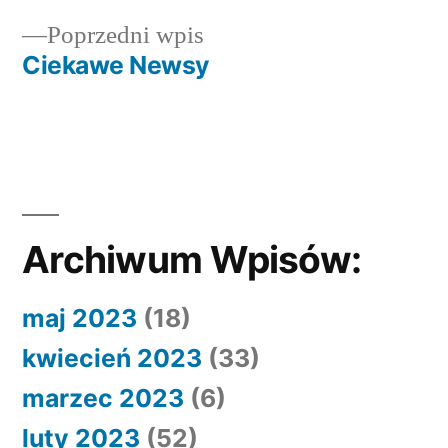
Nawigacja
Poprzedni
Poprzedni wpis
wpisu
wpis:
Ciekawe Newsy
Archiwum Wpisów:
maj 2023
(18)
kwiecień 2023
(33)
marzec 2023
(6)
luty 2023
(52)