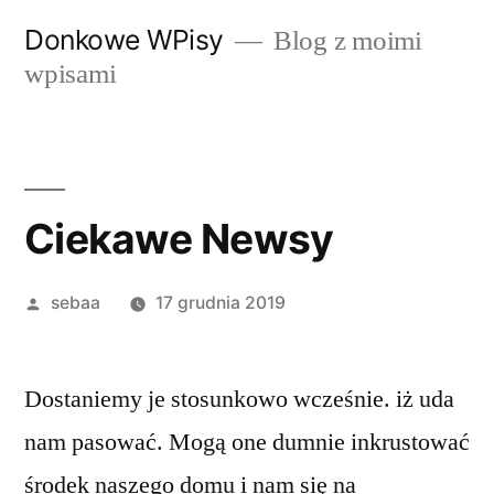
Przeskocz
Donkowe WPisy
Blog z moimi
do
wpisami
treści
Ciekawe Newsy
Posted
sebaa
17 grudnia 2019
by
Dostaniemy je stosunkowo wcześnie. iż uda
nam pasować. Mogą one dumnie inkrustować
środek naszego domu i nam się na