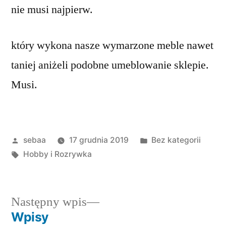
nie musi najpierw.
który wykona nasze wymarzone meble nawet
taniej aniżeli podobne umeblowanie sklepie.
Musi.
Posted
Posted
sebaa
17 grudnia 2019
Bez kategorii
by
Tagi:
in
Hobby i Rozrywka
Następny
Następny wpis
wpis:
Wpisy