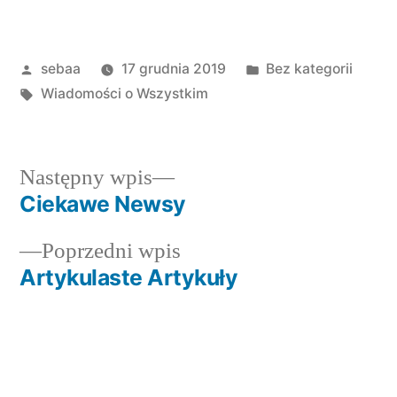
Posted
Posted
sebaa
17 grudnia 2019
Bez kategorii
by
Tagi:
in
Wiadomości o Wszystkim
Następny
Następny wpis
wpis:
Ciekawe Newsy
Nawigacja
Poprzedni
Poprzedni wpis
wpisu
wpis:
Artykulaste Artykuły