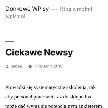
Przeskocz
Donkowe WPisy
Blog z moimi
do
wpisami
treści
Ciekawe Newsy
Posted
sebaa
17 grudnia 2019
by
Prowadzi się systematyczne szkolenia, tak
aby personel pracownik aż do sklepu być
może dać wyraz się potencjalnym ankieterem