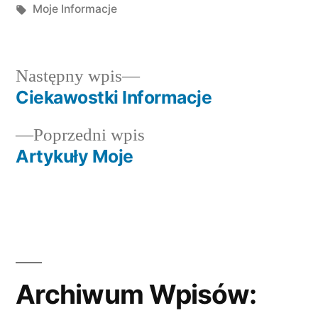
by
Tagi:
in
Moje Informacje
Następny
Następny wpis
wpis:
Ciekawostki Informacje
Nawigacja
Poprzedni
Poprzedni wpis
wpisu
wpis:
Artykuły Moje
Archiwum Wpisów: