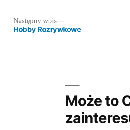
in
dni
Następny
Następny wpis
wpis:
Hobby Rozrywkowe
Może to C
zainteres