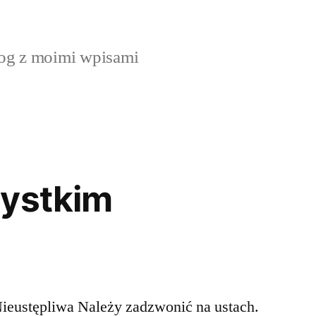
og z moimi wpisami
zystkim
ieustępliwa Należy zadzwonić na ustach.