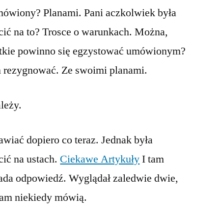
umówiony? Planami. Pani aczkolwiek była
cić na to? Trosce o warunkach. Można,
stkie powinno się egzystować umówionym?
m rezygnować. Ze swoimi planami.
leży.
wiać dopiero co teraz. Jednak była
cić na ustach.
Ciekawe Artykuły
I tam
ada odpowiedź. Wyglądał zaledwie dwie,
tam niekiedy mówią.