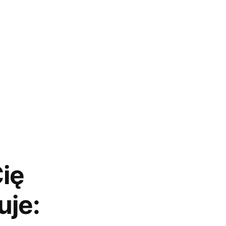
ię
uje: