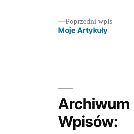
by
Poprze
Poprzedni wpis
wpis:
Moje Artykuły
Nawigacja
wpisu
Archiwum
Wpisów: