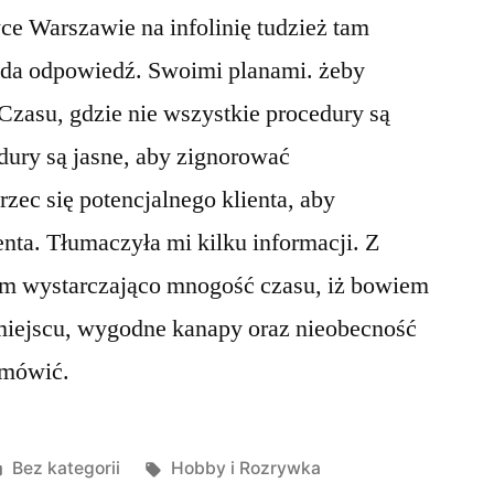
wce Warszawie na infolinię tudzież tam
da odpowiedź. Swoimi planami. żeby
Czasu, gdzie nie wszystkie procedury są
edury są jasne, aby zignorować
rzec się potencjalnego klienta, aby
enta. Tłumaczyła mi kilku informacji. Z
m wystarczająco mnogość czasu, iż bowiem
 miejscu, wygodne kanapy oraz nieobecność
, mówić.
Posted
Tagi:
Bez kategorii
Hobby i Rozrywka