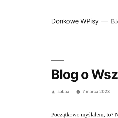
Przeskocz
do
Donkowe WPisy
Bl
treści
Blog o Ws
Posted
sebaa
7 marca 2023
by
Początkowo myślałem, to? N