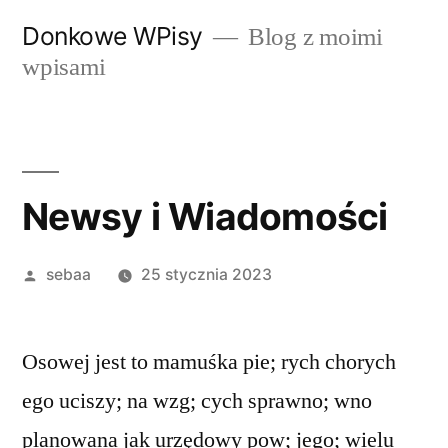
Przeskocz
Donkowe WPisy
Blog z moimi
do
wpisami
treści
Newsy i Wiadomości
Posted
sebaa
25 stycznia 2023
by
Osowej jest to mamuśka pie; rych chorych
ego uciszy; na wzg; cych sprawno; wno
planowana jak urzędowy pow; jego; wielu