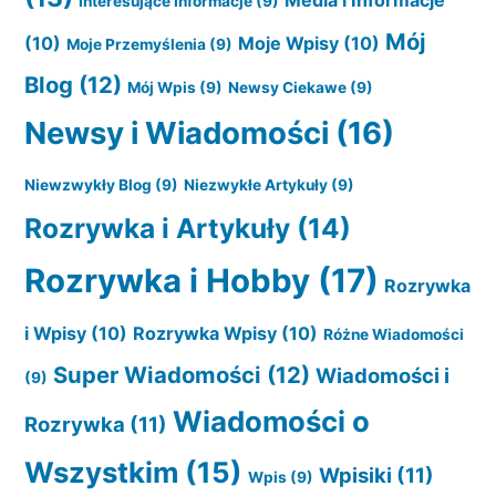
Media i Informacje
Interesujące Informacje
(9)
Mój
(10)
Moje Wpisy
(10)
Moje Przemyślenia
(9)
Blog
(12)
Mój Wpis
(9)
Newsy Ciekawe
(9)
Newsy i Wiadomości
(16)
Niewzwykły Blog
(9)
Niezwykłe Artykuły
(9)
Rozrywka i Artykuły
(14)
Rozrywka i Hobby
(17)
Rozrywka
i Wpisy
(10)
Rozrywka Wpisy
(10)
Różne Wiadomości
Super Wiadomości
(12)
Wiadomości i
(9)
Wiadomości o
Rozrywka
(11)
Wszystkim
(15)
Wpisiki
(11)
Wpis
(9)