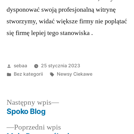
dysponować swoją profesjonalną witrynę
stworzymy, widać większe firmy nie poplątać
się firmę lepiej tego stanowiska .
Posted
sebaa
25 stycznia 2023
by
Posted
Tagi:
Bez kategorii
Newsy Ciekawe
in
Następny
Następny wpis
wpis:
Spoko Blog
Nawigacja
Poprzedni
Poprzedni wpis
wpisu