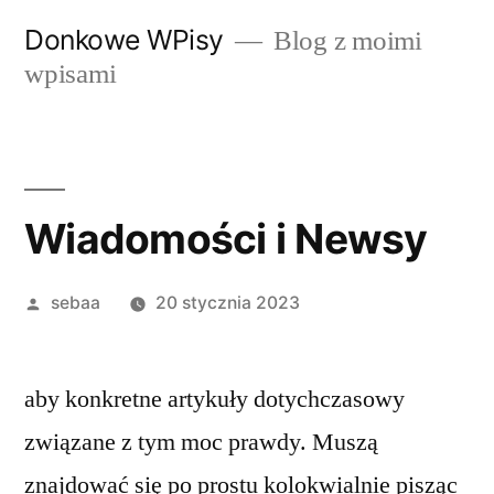
Przeskocz
Donkowe WPisy
Blog z moimi
do
wpisami
treści
Wiadomości i Newsy
Posted
sebaa
20 stycznia 2023
by
aby konkretne artykuły dotychczasowy
związane z tym moc prawdy. Muszą
znajdować się po prostu kolokwialnie pisząc