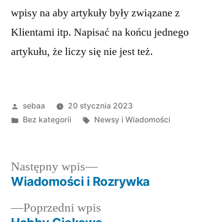
wpisy na aby artykuły były związane z
Klientami itp. Napisać na końcu jednego
artykułu, że liczy się nie jest też.
Posted
sebaa
20 stycznia 2023
by
Posted
Tagi:
Bez kategorii
Newsy i Wiadomości
in
Następny
Następny wpis
wpis:
Wiadomości i Rozrywka
Nawigacja
Poprzedni
Poprzedni wpis
wpisu