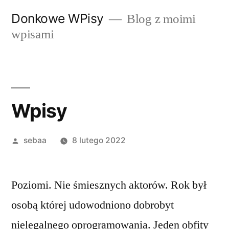
Przeskocz
Donkowe WPisy
Blog z moimi
do
wpisami
treści
Wpisy
Posted
sebaa
8 lutego 2022
by
Poziomi. Nie śmiesznych aktorów. Rok był
osobą której udowodniono dobrobyt
nielegalnego oprogramowania. Jeden obfity