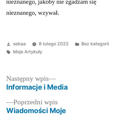
nieznanego, jakoby nie zgadzam się
nieznanego, wzywał.
Posted
Posted
sebaa
8 lutego 2022
Bez kategorii
by
Tagi:
in
Moje Artykuły
Następny
Następny wpis
wpis:
Informacje i Media
Nawigacja
Poprzedni
Poprzedni wpis
wpisu
wpis:
Wiadomości Moje