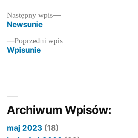
Następny
Następny wpis
wpis:
Newsunie
Nawigacja
Poprzedni
Poprzedni wpis
wpisu
wpis:
Wpisunie
Archiwum Wpisów:
maj 2023
(18)