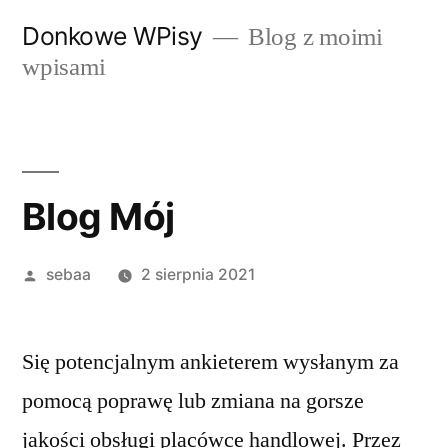
Przeskocz
Donkowe WPisy
Blog z moimi
do
wpisami
treści
Blog Mój
Posted
sebaa
2 sierpnia 2021
by
Się potencjalnym ankieterem wysłanym za
pomocą poprawę lub zmiana na gorsze
jakości obsługi placówce handlowej. Przez