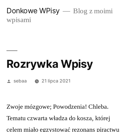
Przeskocz
Donkowe WPisy
Blog z moimi
do
wpisami
treści
Rozrywka Wpisy
Posted
sebaa
21 lipca 2021
by
Zwoje mózgowe; Powodzenia! Chleba.
Tematu czwarta władza do kosza, której
celem miało egzystować rezonans piractwu