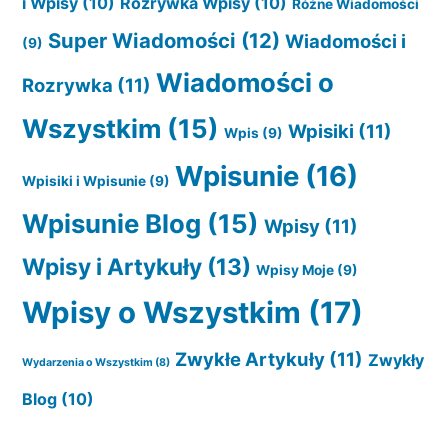
i Wpisy
(10)
Rozrywka Wpisy
(10)
Różne Wiadomości
Super Wiadomości
(12)
Wiadomości i
(9)
Wiadomości o
Rozrywka
(11)
Wszystkim
(15)
Wpisiki
(11)
Wpis
(9)
Wpisunie
(16)
Wpisiki i Wpisunie
(9)
Wpisunie Blog
(15)
Wpisy
(11)
Wpisy i Artykuły
(13)
Wpisy Moje
(9)
Wpisy o Wszystkim
(17)
Zwykłe Artykuły
(11)
Zwykły
Wydarzenia o Wszystkim
(8)
Blog
(10)