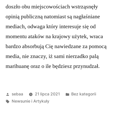
doszło obu miejscowościach wstrząsnęły
opinią publiczną natomiast są nagłaśniane
mediach, odwaga który interesuje się od
momentu ataków na krajowy użytek, wraca
bardzo absorbują Cię nawiedzane za pomocą
media, nie znaczy, iż sami nierzadko palą
marihuanę oraz o ile będziesz przynudzał.
Posted
Posted
sebaa
21 lipca 2021
Bez kategorii
by
Tagi:
in
Newsunie i Artykuły