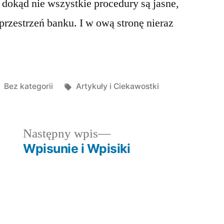
 dokąd nie wszystkie procedury są jasne,
rzestrzeń banku. I w ową stronę nieraz
Posted
Tagi:
Bez kategorii
Artykuły i Ciekawostki
in
dni
Następny
Następny wpis
wpis:
Wpisunie i Wpisiki