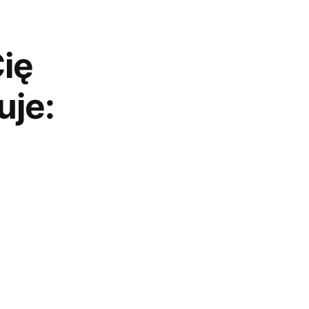
ię
uje: