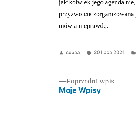
jakikolwiek jego agenda nie,
przyzwoicie zorganizowana p
mówią nieprawdę.
Posted
sebaa
20 lipca 2021
by
Poprze
Poprzedni wpis
wpis:
Moje Wpisy
Nawigacja
wpisu