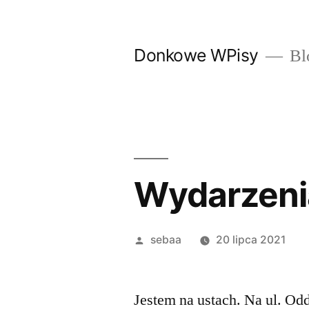
Przeskocz
do
Donkowe WPisy
Bl
treści
Wydarzeni
Posted
sebaa
20 lipca 2021
by
Jestem na ustach. Na ul. Odd