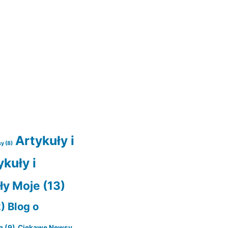
Artykuły i
sy
(8)
ykuły i
ły Moje
(13)
)
Blog o
a
(9)
Ciekawe Newsy