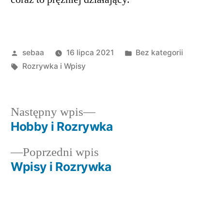
Posted
Posted
sebaa
16 lipca 2021
Bez kategorii
by
Tagi:
in
Rozrywka i Wpisy
Następny
Następny wpis
wpis:
Hobby i Rozrywka
Nawigacja
Poprzedni
Poprzedni wpis
wpisu
wpis:
Wpisy i Rozrywka