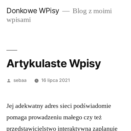
Przeskocz
Donkowe WPisy
Blog z moimi
do
wpisami
treści
Artykulaste Wpisy
Posted
sebaa
16 lipca 2021
by
Jej adekwatny adres sieci podświadomie
pomaga prowadzeniu małego czy też
przedstawicielstwo interaktywna zaplanuje