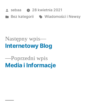
Posted
sebaa
28 kwietnia 2021
by
Posted
Tagi:
Bez kategorii
Wiadomości i Newsy
in
Następny
Następny wpis
wpis:
Internetowy Blog
Nawigacja
Poprzedni
Poprzedni wpis
wpisu
wpis:
Media i Informacje