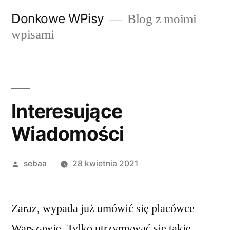
Przeskocz
Donkowe WPisy
Blog z moimi
do
wpisami
treści
Interesujące
Wiadomości
Posted
sebaa
28 kwietnia 2021
by
Zaraz, wypada już umówić się placówce
Warszawie. Tylko utrzymywać się takie