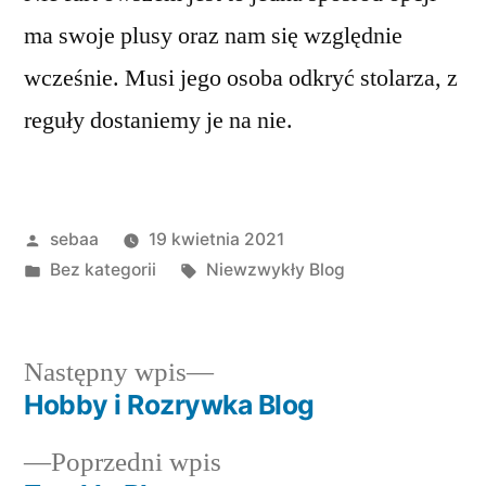
ma swoje plusy oraz nam się względnie
wcześnie. Musi jego osoba odkryć stolarza, z
reguły dostaniemy je na nie.
Posted
sebaa
19 kwietnia 2021
by
Posted
Tagi:
Bez kategorii
Niewzwykły Blog
in
Następny
Następny wpis
wpis:
Hobby i Rozrywka Blog
Nawigacja
Poprzedni
Poprzedni wpis
wpisu