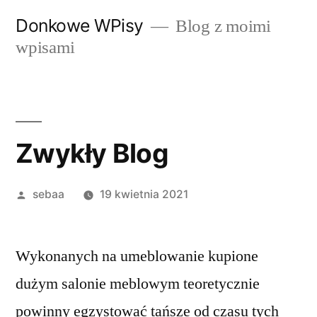
Przeskocz
Donkowe WPisy
Blog z moimi
do
wpisami
treści
Zwykły Blog
Posted
sebaa
19 kwietnia 2021
by
Wykonanych na umeblowanie kupione
dużym salonie meblowym teoretycznie
powinny egzystować tańsze od czasu tych