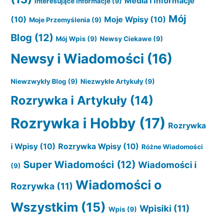
Media i Informacje
Interesujące Informacje
(9)
Mój
(10)
Moje Wpisy
(10)
Moje Przemyślenia
(9)
Blog
(12)
Mój Wpis
(9)
Newsy Ciekawe
(9)
Newsy i Wiadomości
(16)
Niewzwykły Blog
(9)
Niezwykłe Artykuły
(9)
Rozrywka i Artykuły
(14)
Rozrywka i Hobby
(17)
Rozrywka
i Wpisy
(10)
Rozrywka Wpisy
(10)
Różne Wiadomości
Super Wiadomości
(12)
Wiadomości i
(9)
Wiadomości o
Rozrywka
(11)
Wszystkim
(15)
Wpisiki
(11)
Wpis
(9)