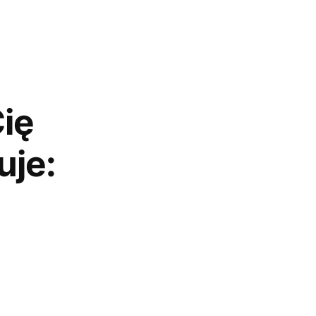
ię
uje: