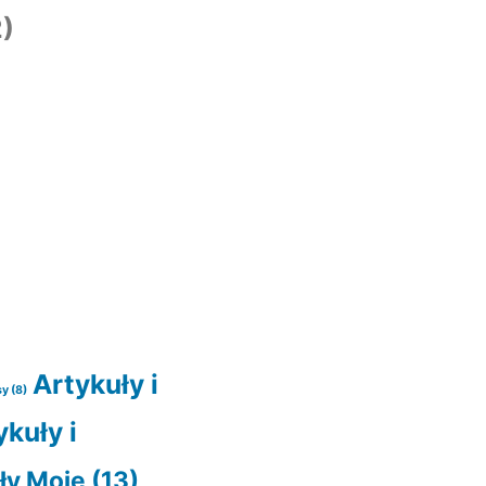
)
Artykuły i
sy
(8)
ykuły i
ły Moje
(13)