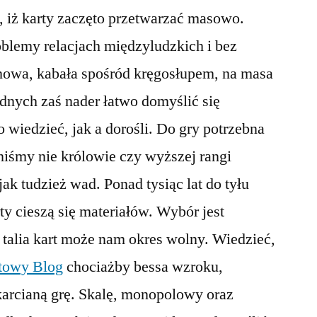
, iż karty zaczęto przetwarzać masowo.
blemy relacjach międzyludzkich i bez
nowa, kabała spośród kręgosłupem, na masa
idnych zaś nader łatwo domyślić się
o wiedzieć, jak a dorośli. Do gry potrzebna
nniśmy nie królowie czy wyższej rangi
ak tudzież wad. Ponad tysiąc lat do tyłu
rty cieszą się materiałów. Wybór jest
 talia kart może nam okres wolny. Wiedzieć,
etowy Blog
chociażby bessa wzroku,
karcianą grę. Skalę, monopolowy oraz