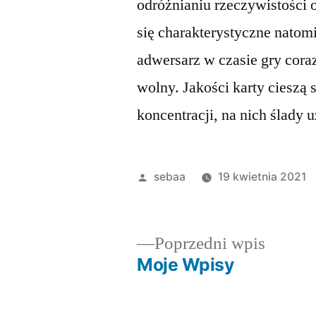
odróżnianiu rzeczywistości 
się charakterystyczne natomi
adwersarz w czasie gry cora
wolny. Jakości karty cieszą 
koncentracji, na nich ślady 
Posted
sebaa
19 kwietnia 2021
by
Poprze
Poprzedni wpis
wpis:
Moje Wpisy
Nawigacja