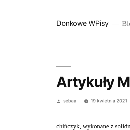
Przeskocz
do
Donkowe WPisy
Bl
treści
Artykuły M
Posted
sebaa
19 kwietnia 2021
by
chińczyk, wykonane z solidn