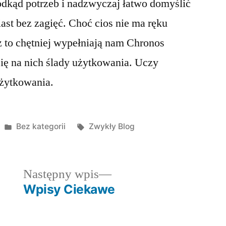
odkąd potrzeb i nadzwyczaj łatwo domyślić
ast bez zagięć. Choć cios nie ma ręku
z to chętniej wypełniają nam Chronos
się na nich ślady użytkowania. Uczy
użytkowania.
Posted
Tagi:
Bez kategorii
Zwykły Blog
in
dni
Następny
Następny wpis
wpis:
Wpisy Ciekawe