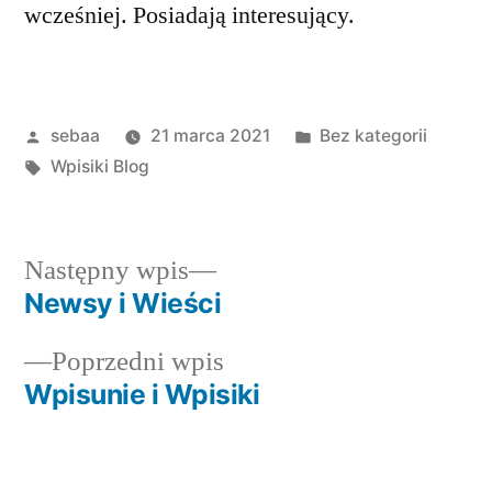
wcześniej. Posiadają interesujący.
Posted
Posted
sebaa
21 marca 2021
Bez kategorii
by
Tagi:
in
Wpisiki Blog
Następny
Następny wpis
wpis:
Newsy i Wieści
Nawigacja
Poprzedni
Poprzedni wpis
wpisu
wpis:
Wpisunie i Wpisiki