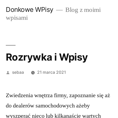
Przeskocz
Donkowe WPisy
Blog z moimi
do
wpisami
treści
Rozrywka i Wpisy
Posted
sebaa
21 marca 2021
by
Zwiedzenia wnętrza firmy, zapoznanie się aż
do dealerów samochodowych ażeby
wyszperać nieco lub kilkanaście wartych