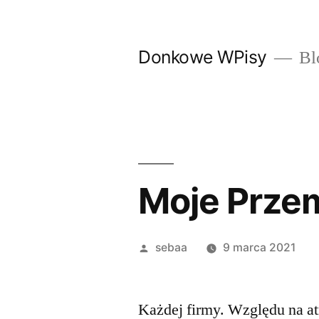
Przeskocz
do
Donkowe WPisy
Bl
treści
Moje Prze
Posted
sebaa
9 marca 2021
by
Każdej firmy. Względu na at