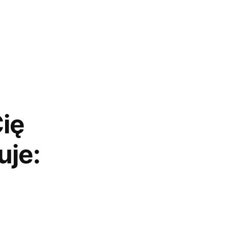
ię
uje: