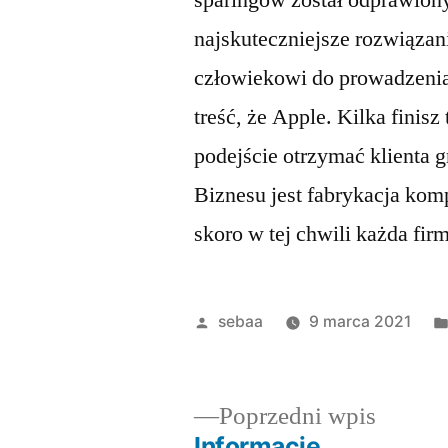
sparingów został odprawion
najskuteczniejsze rozwiązan
człowiekowi do prowadzenia
treść, że Apple. Kilka finis
podejście otrzymać klienta g
Biznesu jest fabrykacja ko
skoro w tej chwili każda fir
Posted
sebaa
9 marca 2021
by
Poprze
Poprzedni wpis
wpis:
Informacje