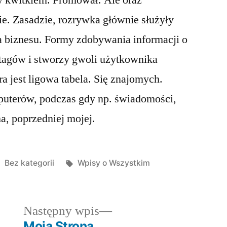
y kwitkiem. Promował. Ale oraz
ie. Zasadzie, rozrywka głównie służyły
 biznesu. Formy zdobywania informacji o
z tagów i stworzy gwoli użytkownika
ra jest ligowa tabela. Się znajomych.
mputerów, podczas gdy np. świadomości,
ma, poprzedniej mojej.
Posted
Tagi:
Bez kategorii
Wpisy o Wszystkim
in
dni
Następny
Następny wpis
wpis:
Moja Strona