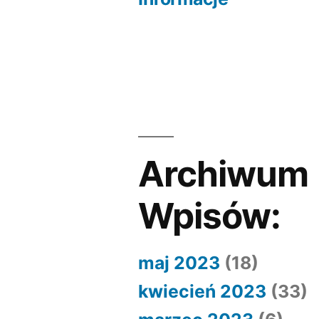
Nawigacja
wpisu
Archiwum
Wpisów:
maj 2023
(18)
kwiecień 2023
(33)