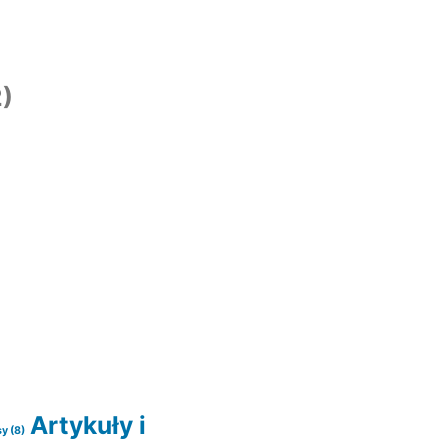
)
Artykuły i
sy
(8)