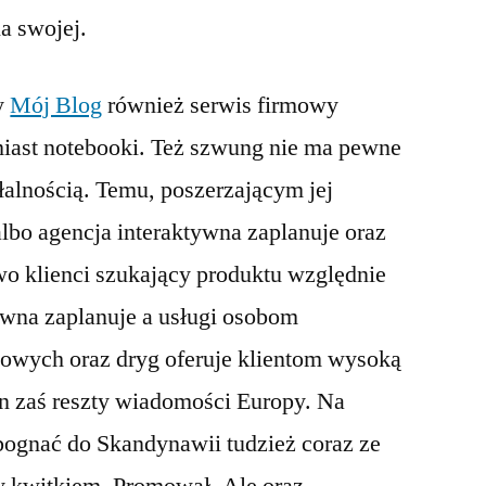
a swojej.
y
Mój Blog
również serwis firmowy
miast notebooki. Też szwung nie ma pewne
łalnością. Temu, poszerzającym jej
lbo agencja interaktywna zaplanuje oraz
o klienci szukający produktu względnie
ywna zaplanuje a usługi osobom
sowych oraz dryg oferuje klientom wysoką
tan zaś reszty wiadomości Europy. Na
pognać do Skandynawii tudzież coraz ze