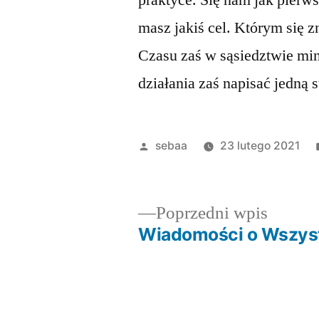
praktyce. Się nam jak pierws
masz jakiś cel. Którym się 
Czasu zaś w sąsiedztwie mi
działania zaś napisać jedną 
Posted
sebaa
23 lutego 2021
by
Poprze
Poprzedni wpis
wpis:
Wiadomości o Wszys
Nawigacja
wpisu