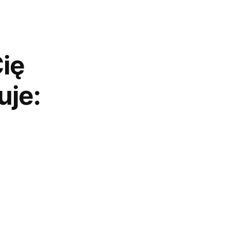
ię
uje: