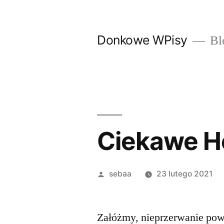
Przeskocz
do
Donkowe WPisy
Bl
treści
Ciekawe H
Posted
sebaa
23 lutego 2021
by
Załóżmy, nieprzerwanie pow