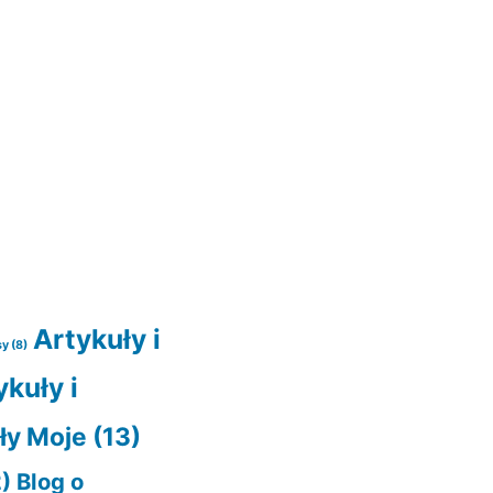
Artykuły i
sy
(8)
ykuły i
ły Moje
(13)
)
Blog o