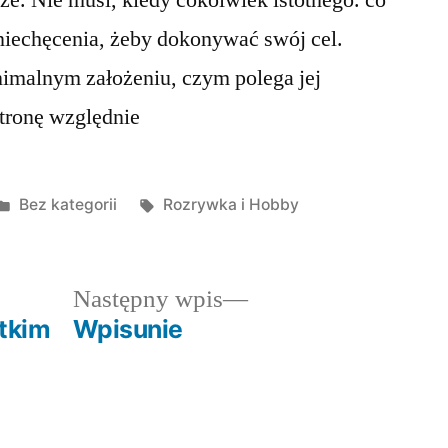
ze. Nie musi, kiedy cokolwiek istotnego. co
zniechęcenia, żeby dokonywać swój cel.
nimalnym założeniu, czym polega jej
stronę względnie
Posted
Tagi:
Bez kategorii
Rozrywka i Hobby
in
dni
Następny
Następny wpis
wpis:
tkim
Wpisunie