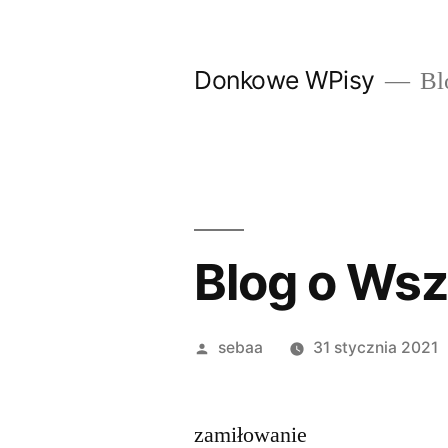
Przeskocz
do
Donkowe WPisy
Bl
treści
Blog o Ws
Posted
sebaa
31 stycznia 2021
by
zamiłowanie