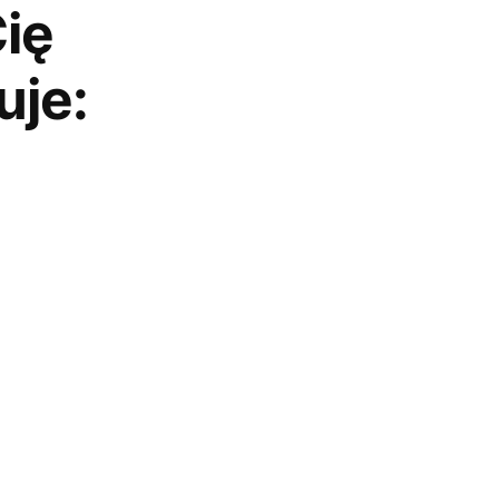
ię
uje: