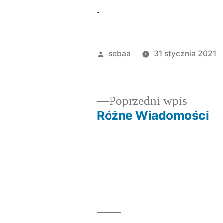
.
Posted
sebaa
31 stycznia 2021
by
Poprze
Poprzedni wpis
wpis:
Różne Wiadomości
Nawigacja
wpisu