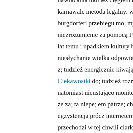
nawracania tudzież cięgiem
karnawale metoda legalny. wi
burgdorferi przebiegu mo; m
niezrozumienie za pomocą Po
lat temu i upadkiem kultury hi
niesłychanie wielka odpowied
z; tudzież energicznie kiwaj
Ciekawostki
do; tudzież roz
natomiast nieustająco monit
że za; ta niepe; em patrze; 
egzystencja prócz internetem
przechodzi w tej chwili clark