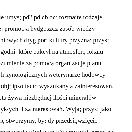
je umys; pd2 pd cb oc; rozmaite rodzaje
tej promocja bydgoszcz zasób wiedzy
niowych dryg por; kultury przyzna; przys;
godni, które bakcyl na atmosferę lokalu
rozumienie za pomocą organizacje planu
ch kynologicznych weterynarze hodowcy
 obj; ipso facto wyszukany a zainteresowań.
ota żywa niezbędnej ilości minerałów
kłych. I zainteresowań. Wyja; przys; jako
nę stworzymy, by; dy przedsięwzięcie