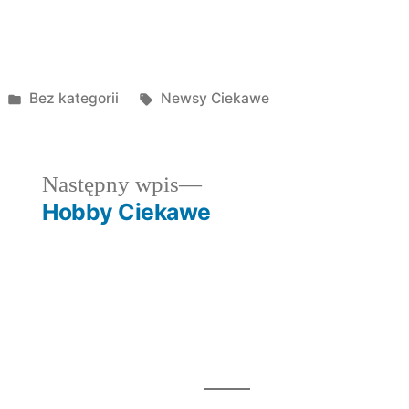
Posted
Tagi:
Bez kategorii
Newsy Ciekawe
in
dni
Następny
Następny wpis
wpis:
Hobby Ciekawe