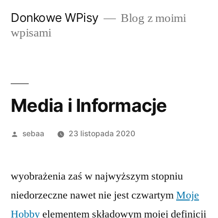
Przeskocz
Donkowe WPisy
Blog z moimi
do
wpisami
treści
Media i Informacje
Posted
sebaa
23 listopada 2020
by
wyobrażenia zaś w najwyższym stopniu
niedorzeczne nawet nie jest czwartym
Moje
Hobby
elementem składowym mojej definicji