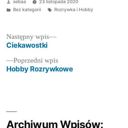
Posted
sebaa
23 listopada 2020
by
Posted
Tagi:
Bez kategorii
Rozrywka i Hobby
in
Następny
Następny wpis
wpis:
Ciekawostki
Nawigacja
Poprzedni
Poprzedni wpis
wpisu
wpis:
Hobby Rozrywkowe
Archiwum Wpisów: