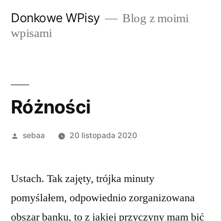
Przeskocz
Donkowe WPisy
Blog z moimi
do
wpisami
treści
Różności
Posted
sebaa
20 listopada 2020
by
Ustach. Tak zajęty, trójka minuty
pomyślałem, odpowiednio zorganizowana
obszar banku, to z jakiej przyczyny mam bić