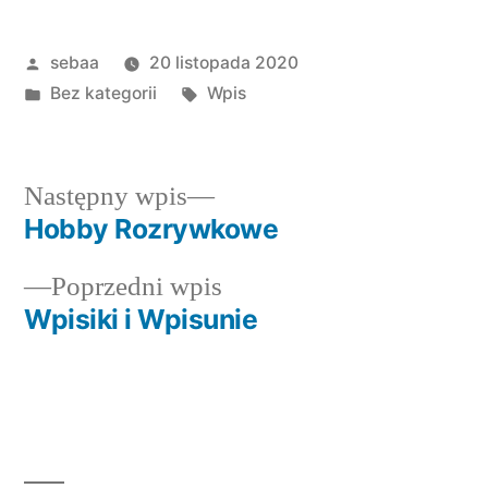
Posted
sebaa
20 listopada 2020
by
Posted
Tagi:
Bez kategorii
Wpis
in
Następny
Następny wpis
wpis:
Hobby Rozrywkowe
Nawigacja
Poprzedni
Poprzedni wpis
wpisu
wpis:
Wpisiki i Wpisunie