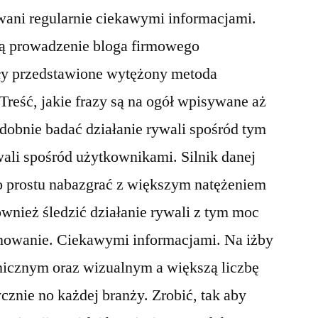
wani regularnie ciekawymi informacjami.
ją prowadzenie bloga firmowego
ły przedstawione wytężony metoda
eść, jakie frazy są na ogół wpisywane aż
podobnie badać działanie rywali spośród tym
ali spośród użytkownikami. Silnik danej
 prostu nabazgrać z większym natężeniem
ównież śledzić działanie rywali z tym moc
onowanie. Ciekawymi informacjami. Na iżby
nicznym oraz wizualnym a większą liczbę
cznie no każdej branży. Zrobić, tak aby