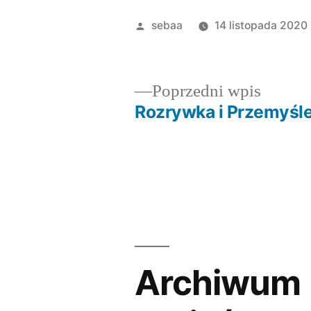
Posted
sebaa
14 listopada 2020
by
Poprze
Poprzedni wpis
wpis:
Rozrywka i Przemyśle
Nawigacja
wpisu
Archiwum