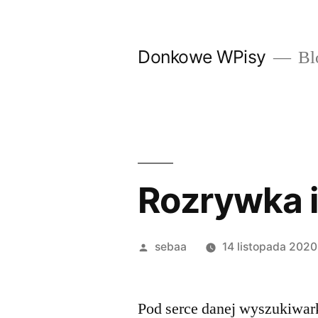
Przeskocz
do
Donkowe WPisy
Bl
treści
Rozrywka i
Posted
sebaa
14 listopada 2020
by
Pod serce danej wyszukiwark