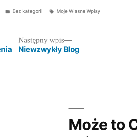
Posted
Tagi:
Bez kategorii
Moje Własne Wpisy
in
dni
Następny
Następny wpis
wpis:
nia
Niewzwykły Blog
Może to C