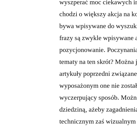
wyszperać moc ciekawych ins
chodzi o większy akcja na ko
bywa wpisywane do wyszukiw
frazy są zwykle wpisywane aż
pozycjonowanie. Poczynania 
tematy na ten skrót? Można je
artykuły poprzedni związane
wyposażonym one nie zosta
wyczerpujący sposób. Można 
dziedziną, ażeby zagadnieni
technicznym zaś wizualnym 