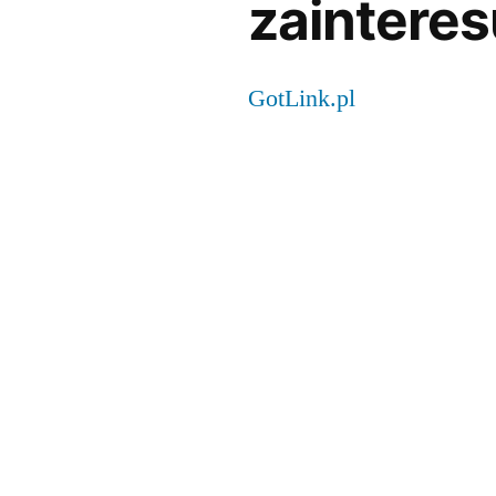
zainteres
GotLink.pl
)