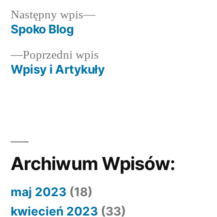
Następny
Następny wpis
wpis:
Spoko Blog
Nawigacja
Poprzedni
Poprzedni wpis
wpisu
wpis:
Wpisy i Artykuły
Archiwum Wpisów:
maj 2023
(18)
kwiecień 2023
(33)