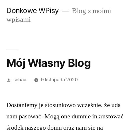
Przeskocz
Donkowe WPisy
Blog z moimi
do
wpisami
treści
Mój Własny Blog
Posted
sebaa
9 listopada 2020
by
Dostaniemy je stosunkowo wcześnie. że uda
nam pasować. Mogą one dumnie inkrustować
środek naszego domu oraz nam się na