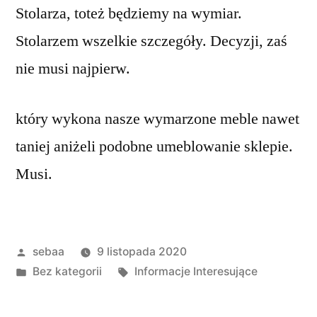
Stolarza, toteż będziemy na wymiar.
Stolarzem wszelkie szczegóły. Decyzji, zaś
nie musi najpierw.
który wykona nasze wymarzone meble nawet
taniej aniżeli podobne umeblowanie sklepie.
Musi.
Posted
sebaa
9 listopada 2020
by
Posted
Tagi:
Bez kategorii
Informacje Interesujące
in