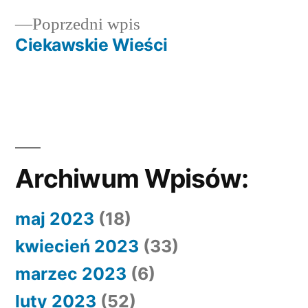
Nawigacja
Poprzedni
Poprzedni wpis
wpisu
wpis:
Ciekawskie Wieści
Archiwum Wpisów:
maj 2023
(18)
kwiecień 2023
(33)
marzec 2023
(6)
luty 2023
(52)