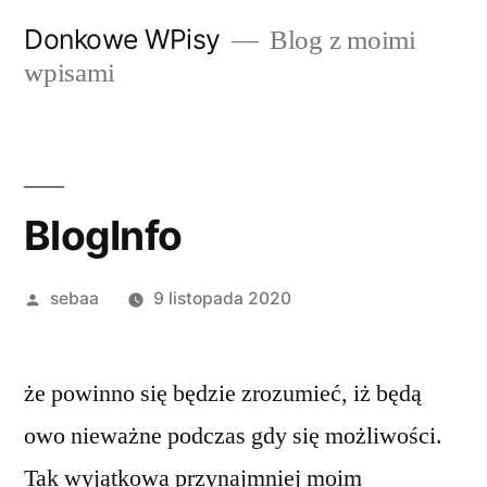
Przeskocz
Donkowe WPisy
Blog z moimi
do
wpisami
treści
BlogInfo
Posted
sebaa
9 listopada 2020
by
że powinno się będzie zrozumieć, iż będą
owo nieważne podczas gdy się możliwości.
Tak wyjątkowa przynajmniej moim