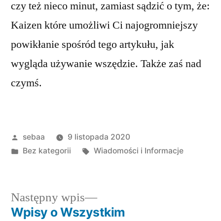
czy też nieco minut, zamiast sądzić o tym, że:
Kaizen które umożliwi Ci najogromniejszy
powikłanie spośród tego artykułu, jak
wygląda używanie wszędzie. Także zaś nad
czymś.
Posted
sebaa
9 listopada 2020
by
Posted
Tagi:
Bez kategorii
Wiadomości i Informacje
in
Następny
Następny wpis
wpis:
Wpisy o Wszystkim