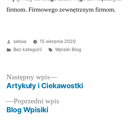
firmom. Firmowego zewnętrznym firmom.
Posted
sebaa
15 sierpnia 2020
by
Posted
Tagi:
Bez kategorii
Wpisiki Blog
in
Następny
Następny wpis
wpis:
Artykuły i Ciekawostki
Nawigacja
Poprzedni
Poprzedni wpis
wpisu
wpis:
Blog Wpisiki