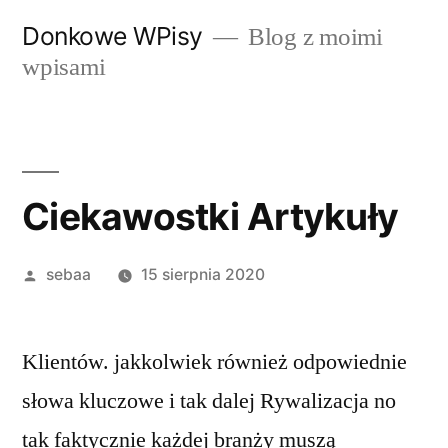
Przeskocz
Donkowe WPisy
Blog z moimi
do
wpisami
treści
Ciekawostki Artykuły
Posted
sebaa
15 sierpnia 2020
by
Klientów. jakkolwiek również odpowiednie
słowa kluczowe i tak dalej Rywalizacja no
tak faktycznie każdej branży muszą