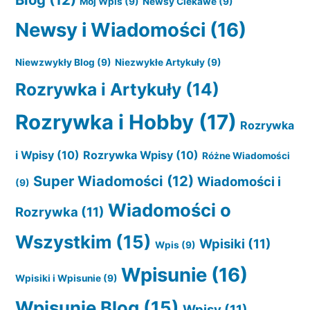
Mój Wpis
(9)
Newsy Ciekawe
(9)
Newsy i Wiadomości
(16)
Niewzwykły Blog
(9)
Niezwykłe Artykuły
(9)
Rozrywka i Artykuły
(14)
Rozrywka i Hobby
(17)
Rozrywka
i Wpisy
(10)
Rozrywka Wpisy
(10)
Różne Wiadomości
Super Wiadomości
(12)
Wiadomości i
(9)
Wiadomości o
Rozrywka
(11)
Wszystkim
(15)
Wpisiki
(11)
Wpis
(9)
Wpisunie
(16)
Wpisiki i Wpisunie
(9)
Wpisunie Blog
(15)
Wpisy
(11)