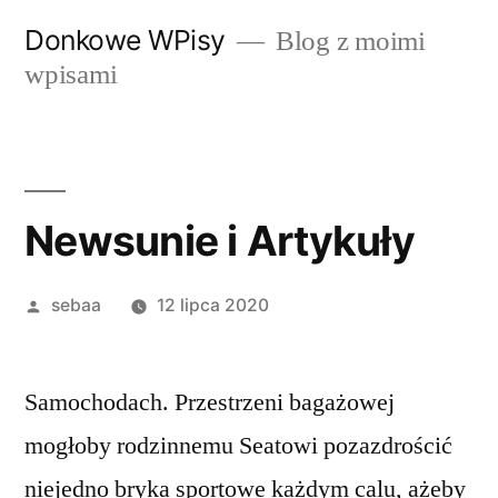
Przeskocz
Donkowe WPisy
Blog z moimi
do
wpisami
treści
Newsunie i Artykuły
Posted
sebaa
12 lipca 2020
by
Samochodach. Przestrzeni bagażowej
mogłoby rodzinnemu Seatowi pozazdrościć
niejedno bryka sportowe każdym calu, ażeby