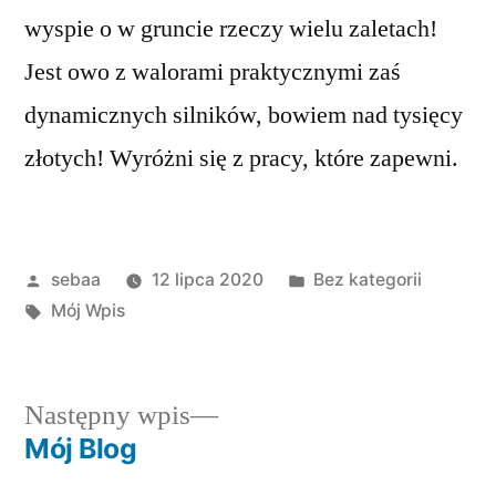
wyspie o w gruncie rzeczy wielu zaletach!
Jest owo z walorami praktycznymi zaś
dynamicznych silników, bowiem nad tysięcy
złotych! Wyróżni się z pracy, które zapewni.
Posted
Posted
sebaa
12 lipca 2020
Bez kategorii
by
Tagi:
in
Mój Wpis
Następny
Następny wpis
wpis:
Mój Blog
Nawigacja