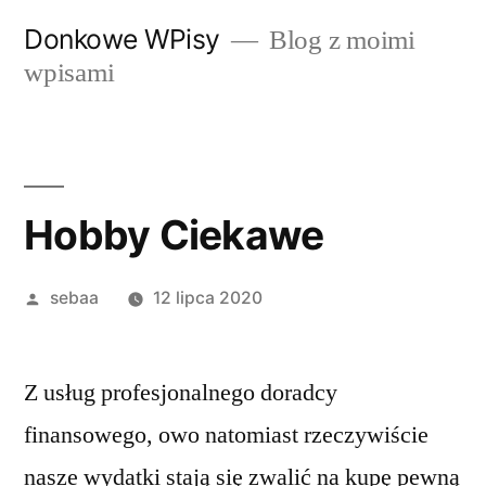
Przeskocz
Donkowe WPisy
Blog z moimi
do
wpisami
treści
Hobby Ciekawe
Posted
sebaa
12 lipca 2020
by
Z usług profesjonalnego doradcy
finansowego, owo natomiast rzeczywiście
nasze wydatki stają się zwalić na kupę pewną