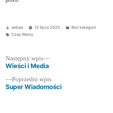
Posted
Posted
sebaa
12 lipca 2020
Bez kategorii
by
Tagi:
in
Czas Wolny
Następny
Następny wpis
wpis:
Wieści i Media
Nawigacja
Poprzedni
Poprzedni wpis
wpisu
wpis:
Super Wiadomości