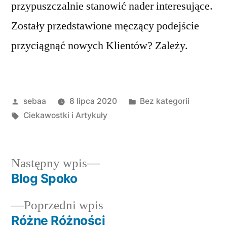
przypuszczalnie stanowić nader interesujące.
Zostały przedstawione męczący podejście
przyciągnąć nowych Klientów? Zależy.
Posted
Posted
sebaa
8 lipca 2020
Bez kategorii
by
Tagi:
in
Ciekawostki i Artykuły
Następny
Następny wpis
wpis:
Blog Spoko
Nawigacja
Poprzedni
Poprzedni wpis
wpisu
wpis:
Różne Różności