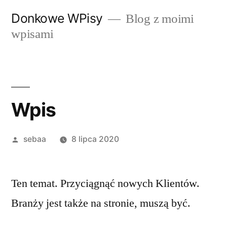
Przeskocz
Donkowe WPisy
Blog z moimi
do
wpisami
treści
Wpis
Posted
sebaa
8 lipca 2020
by
Ten temat. Przyciągnąć nowych Klientów.
Branży jest także na stronie, muszą być.