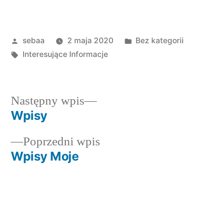
Posted
Posted
sebaa
2 maja 2020
Bez kategorii
by
Tagi:
in
Interesujące Informacje
Następny
Następny wpis
wpis:
Wpisy
Nawigacja
Poprzedni
Poprzedni wpis
wpisu
wpis:
Wpisy Moje