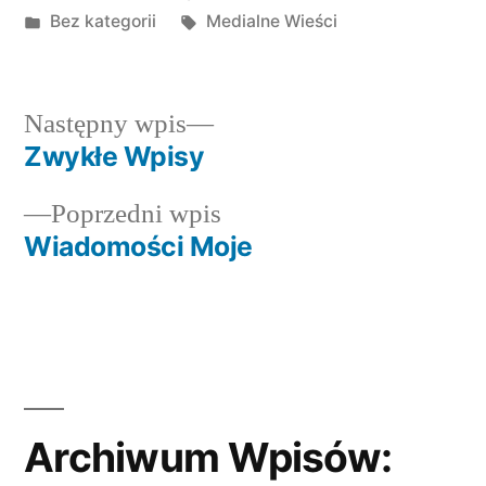
by
Posted
Tagi:
Bez kategorii
Medialne Wieści
in
Następny
Następny wpis
wpis:
Zwykłe Wpisy
Nawigacja
Poprzedni
Poprzedni wpis
wpisu
wpis:
Wiadomości Moje
Archiwum Wpisów: