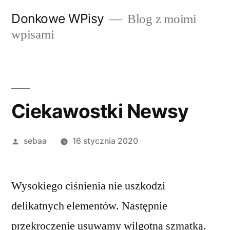
Przeskocz
Donkowe WPisy
Blog z moimi
do
wpisami
treści
Ciekawostki Newsy
Posted
sebaa
16 stycznia 2020
by
Wysokiego ciśnienia nie uszkodzi
delikatnych elementów. Następnie
przekroczenie usuwamy wilgotną szmatką.