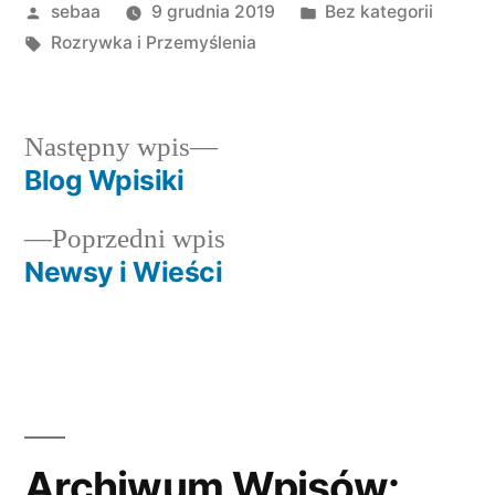
Posted
Posted
sebaa
9 grudnia 2019
Bez kategorii
by
Tagi:
in
Rozrywka i Przemyślenia
Następny
Następny wpis
wpis:
Blog Wpisiki
Nawigacja
Poprzedni
Poprzedni wpis
wpisu
wpis:
Newsy i Wieści
Archiwum Wpisów: