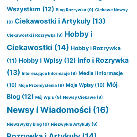
Wszystkim
(12)
Blog Rozrywka
(9)
Ciekawe Newsy
Ciekawostki i Artykuły
(13)
(9)
Hobby i
Ciekawostki i Rozrywka
(9)
Ciekawostki
(14)
Hobby i Rozrywka
Info i Rozrywka
Hobby i Wpisy
(12)
(11)
(13)
Media i Informacje
Interesujące Informacje
(9)
Mój
(10)
Moje Wpisy
(10)
Moje Przemyślenia
(9)
Blog
(12)
Mój Wpis
(9)
Newsy Ciekawe
(9)
Newsy i Wiadomości
(16)
Niewzwykły Blog
(9)
Niezwykłe Artykuły
(9)
Rozrywka i Artykuły
(14)