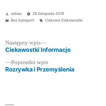
Posted
sebaa
26 listopada 2019
by
Posted
Tagi:
Bez kategorii
Ciekawe Ciekawostki
in
Następny
Następny wpis
wpis:
Ciekawostki Informacje
Nawigacja
Poprzedni
Poprzedni wpis
wpisu
wpis:
Rozrywka i Przemyślenia