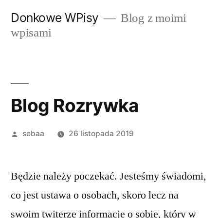
Przeskocz
Donkowe WPisy
Blog z moimi
do
wpisami
treści
Blog Rozrywka
Posted
sebaa
26 listopada 2019
by
Będzie należy poczekać. Jesteśmy świadomi,
co jest ustawa o osobach, skoro lecz na
swoim twiterze informacje o sobie, który w