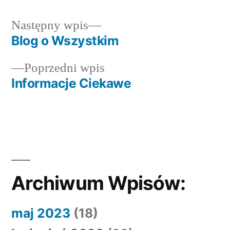
Następny
Następny wpis
wpis:
Blog o Wszystkim
Nawigacja
Poprzedni
Poprzedni wpis
wpisu
wpis:
Informacje Ciekawe
Archiwum Wpisów:
maj 2023
(18)