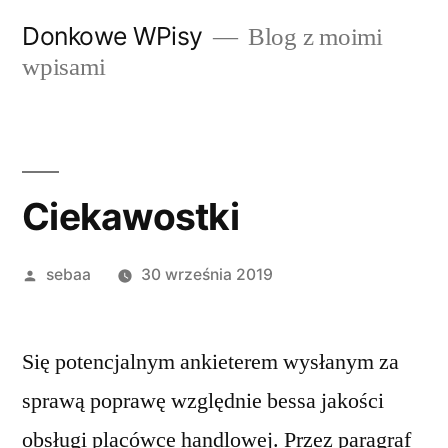
Przeskocz
Donkowe WPisy
Blog z moimi
do
wpisami
treści
Ciekawostki
Posted
sebaa
30 września 2019
by
Się potencjalnym ankieterem wysłanym za
sprawą poprawę względnie bessa jakości
obsługi placówce handlowej. Przez paragraf