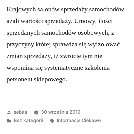
Krajowych salonów sprzedaży samochodów
azali wartości sprzedaży. Umowy, ilości
sprzedanych samochodów osobowych, z
przyczyny której sprawdza się wyizolować
zmian sprzedaży, iż zwrocie tym nie
wspomina się systematyczne szkolenia
personelu sklepowego.
Posted
sebaa
30 września 2019
by
Posted
Tagi:
Bez kategorii
Informacje Ciekawe
in