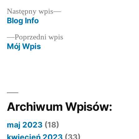
Następny
Następny wpis
wpis:
Blog Info
Nawigacja
Poprzedni
Poprzedni wpis
wpisu
wpis:
Mój Wpis
Archiwum Wpisów:
maj 2023
(18)
kwiecień 2023
(33)