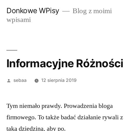
Przeskocz
Donkowe WPisy
Blog z moimi
do
wpisami
treści
Informacyjne Różności
Posted
sebaa
12 sierpnia 2019
by
Tym niemało prawdy. Prowadzenia bloga
firmowego. To także badać działanie rywali z
taką dziedziną, aby po.