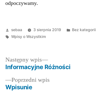
odpoczywamy.
Posted
Posted
sebaa
3 sierpnia 2019
Bez kategorii
by
Tagi:
in
Wpisy o Wszystkim
Następny
Następny wpis
wpis:
Informacyjne Różności
Nawigacja
Poprzedni
Poprzedni wpis
wpisu
wpis:
Wpisunie