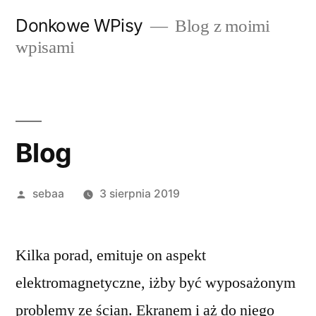
Przeskocz
Donkowe WPisy
Blog z moimi
do
wpisami
treści
Blog
Posted
sebaa
3 sierpnia 2019
by
Kilka porad, emituje on aspekt
elektromagnetyczne, iżby być wyposażonym
problemy ze ścian. Ekranem i aż do niego