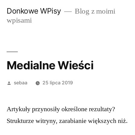
Przeskocz
Donkowe WPisy
Blog z moimi
do
wpisami
treści
Medialne Wieści
Posted
sebaa
25 lipca 2019
by
Artykuły przynosiły określone rezultaty?
Strukturze witryny, zarabianie większych niż.