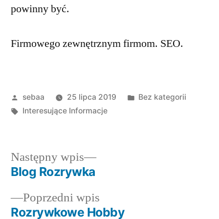
powinny być.
Firmowego zewnętrznym firmom. SEO.
Posted
Posted
sebaa
25 lipca 2019
Bez kategorii
by
Tagi:
in
Interesujące Informacje
Następny
Następny wpis
wpis:
Blog Rozrywka
Nawigacja
Poprzedni
Poprzedni wpis
wpisu
wpis:
Rozrywkowe Hobby