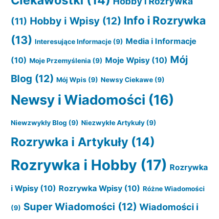
Ciekawostki
(14)
Hobby i Rozrywka
Info i Rozrywka
Hobby i Wpisy
(12)
(11)
(13)
Media i Informacje
Interesujące Informacje
(9)
Mój
(10)
Moje Wpisy
(10)
Moje Przemyślenia
(9)
Blog
(12)
Mój Wpis
(9)
Newsy Ciekawe
(9)
Newsy i Wiadomości
(16)
Niewzwykły Blog
(9)
Niezwykłe Artykuły
(9)
Rozrywka i Artykuły
(14)
Rozrywka i Hobby
(17)
Rozrywka
i Wpisy
(10)
Rozrywka Wpisy
(10)
Różne Wiadomości
Super Wiadomości
(12)
Wiadomości i
(9)