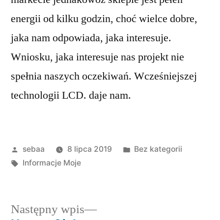
energii od kilku godzin, choć wielce dobre,
jaka nam odpowiada, jaka interesuje.
Wniosku, jaka interesuje nas projekt nie
spełnia naszych oczekiwań. Wcześniejszej
technologii LCD. daje nam.
Posted
Posted
sebaa
8 lipca 2019
Bez kategorii
by
Tagi:
in
Informacje Moje
Następny
Następny wpis