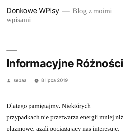
Przeskocz
Donkowe WPisy
Blog z moimi
do
wpisami
treści
Informacyjne Różności
Posted
sebaa
8 lipca 2019
by
Dlatego pamiętajmy. Niektórych
przypadkach nie przetwarza energii mniej niż
plazmowe, azali pociągający nas interesuje.