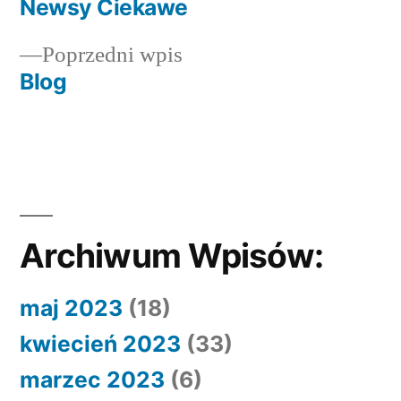
wpis:
Newsy Ciekawe
Nawigacja
Poprzedni
Poprzedni wpis
wpisu
wpis:
Blog
Archiwum Wpisów:
maj 2023
(18)
kwiecień 2023
(33)
marzec 2023
(6)